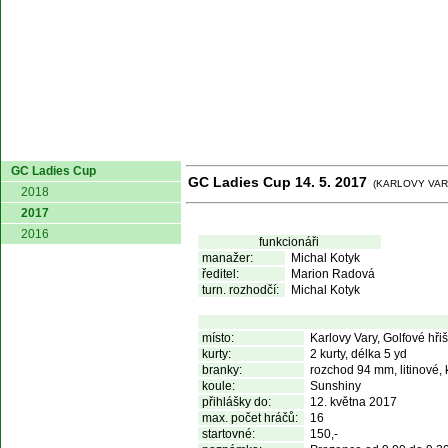
domů
GC Ladies Cup
GC Ladies Cup 14. 5. 2017
(KARLOVY VAR
2018
2017
2016
funkcionáři
manažer:
Michal Kotyk
ředitel:
Marion Radová
turn. rozhodčí:
Michal Kotyk
místo:
Karlovy Vary, Golfové hři
kurty:
2 kurty, délka 5 yd
branky:
rozchod 94 mm, litinové, 
koule:
Sunshiny
přihlášky do:
12. května 2017
max. počet hráčů:
16
startovné:
150,-