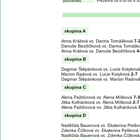
poznámka:
Prezence od 9 00 do 9 30,
skupina A
Anna Králová vs. Darina Tomášková
7-
Danuše Bezdíčková vs. Darina Tomáš
Anna Králová vs. Danuše Bezdíčková
4
skupina B
Dagmar Štěpánková vs. Lucie Kotykov
Marion Radová vs. Lucie Kotyková
2-7
Dagmar Štěpánková vs. Marion Radov
skupina C
Alena Pažďorová vs. Alena Míšková
7-3
Jitka Kulhánková vs. Alena Míšková
2-7
Alena Pažďorová vs. Jitka Kulhánková
skupina D
Naděžda Bauerová vs. Ekaterina Pešk
Zdenka Čížková vs. Ekaterina Pešková
Naděžda Bauerová vs. Zdenka Čížkov