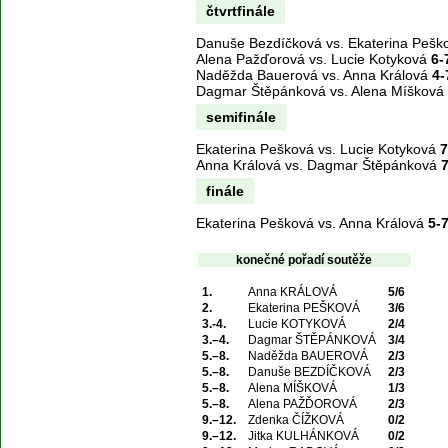
čtvrtfinále
Danuše Bezdíčková vs. Ekaterina Peš
Alena Pažďorová vs. Lucie Kotyková
6-
Naděžda Bauerová vs. Anna Králová
4-
Dagmar Štěpánková vs. Alena Míšková
semifinále
Ekaterina Pešková vs. Lucie Kotyková
7
Anna Králová vs. Dagmar Štěpánková
7
finále
Ekaterina Pešková vs. Anna Králová
5-
konečné pořadí soutěže
1.
Anna KRÁLOVÁ
5/6
2.
Ekaterina PEŠKOVÁ
3/6
3.-4.
Lucie KOTYKOVÁ
2/4
3.–4.
Dagmar ŠTĚPÁNKOVÁ
3/4
5.–8.
Naděžda BAUEROVÁ
2/3
5.–8.
Danuše BEZDÍČKOVÁ
2/3
5.–8.
Alena MÍŠKOVÁ
1/3
5.–8.
Alena PAŽĎOROVÁ
2/3
9.–12.
Zdenka ČÍŽKOVÁ
0/2
9.–12.
Jitka KULHÁNKOVÁ
0/2