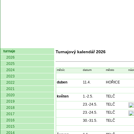
domů
turnaje
Turnajový kalendář 2026
2026
2025
2024
měsíc
datum
město
náz
2023
duben
11.4.
HOŘICE
2022
2021
2020
květen
1.-2.5.
TELČ
2019
23.-24.5.
TELČ
2018
23.-24.5.
TELČ
2017
2016
30.-31.5.
TELČ
2015
2014