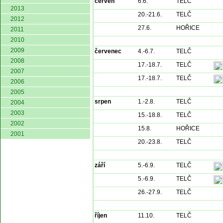
červen
6.6.
TELČ
2013
20.-21.6.
TELČ
2012
27.6.
HOŘICE
2011
2010
2009
červenec
4.-6.7.
TELČ
2008
17.-18.7.
TELČ
2007
17.-18.7.
TELČ
2006
2005
srpen
1.-2.8.
TELČ
2004
2003
15.-18.8.
TELČ
2002
15.8.
HOŘICE
2001
20.-23.8.
TELČ
září
5.-6.9.
TELČ
5.-6.9.
TELČ
26.-27.9.
TELČ
říjen
11.10.
TELČ