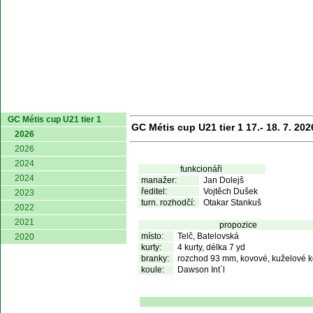
domů
GC Métis cup U21 tier 1
GC Métis cup U21 tier 1 17.- 18. 7. 202
2026
2026
2024
funkcionáři
2024
manažer:
Jan Dolejš
ředitel:
Vojtěch Dušek
2023
turn. rozhodčí:
Otakar Stankuš
2022
2021
propozice
místo:
Telč, Batelovská
2020
kurty:
4 kurty, délka 7 yd
branky:
rozchod 93 mm, kovové, kuželové k
koule:
Dawson Int`l