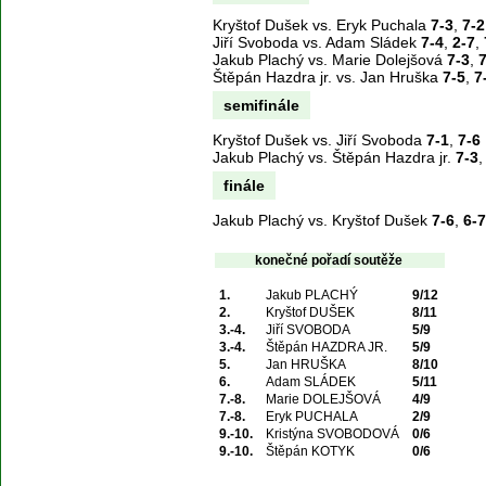
Kryštof Dušek vs. Eryk Puchala
7-3
,
7-2
Jiří Svoboda vs. Adam Sládek
7-4
,
2-7
,
Jakub Plachý vs. Marie Dolejšová
7-3
,
7
Štěpán Hazdra jr. vs. Jan Hruška
7-5
,
7
semifinále
Kryštof Dušek vs. Jiří Svoboda
7-1
,
7-6
Jakub Plachý vs. Štěpán Hazdra jr.
7-3
finále
Jakub Plachý vs. Kryštof Dušek
7-6
,
6-7
konečné pořadí soutěže
1.
Jakub PLACHÝ
9/12
2.
Kryštof DUŠEK
8/11
3.-4.
Jiří SVOBODA
5/9
3.-4.
Štěpán HAZDRA JR.
5/9
5.
Jan HRUŠKA
8/10
6.
Adam SLÁDEK
5/11
7.-8.
Marie DOLEJŠOVÁ
4/9
7.-8.
Eryk PUCHALA
2/9
9.-10.
Kristýna SVOBODOVÁ
0/6
9.-10.
Štěpán KOTYK
0/6