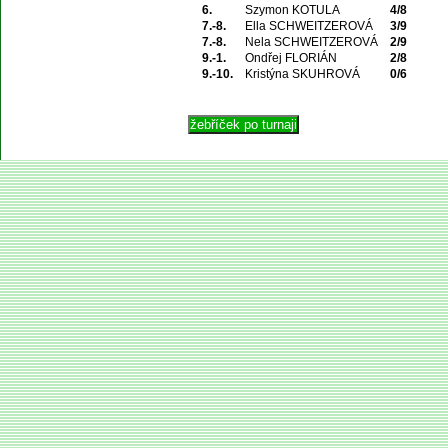
6.
Szymon KOTULA
4/8
7.-8.
Ella SCHWEITZEROVÁ
3/9
7.-8.
Nela SCHWEITZEROVÁ
2/9
9.-1.
Ondřej FLORIÁN
2/8
9.-10.
Kristýna SKUHROVÁ
0/6
© 2004 Asociace 