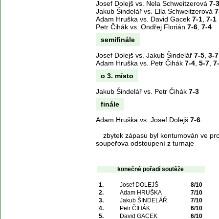
Josef Dolejš vs. Nela Schweitzerová
7-
Jakub Šindelář vs. Ella Schweitzerová
7
Adam Hruška vs. David Gacek
7-1
,
7-1
Petr Čihák vs. Ondřej Florián
7-6
,
7-4
semifinále
Josef Dolejš vs. Jakub Šindelář
7-5
,
3-7
Adam Hruška vs. Petr Čihák
7-4
,
5-7
,
7
o 3. místo
Jakub Šindelář vs. Petr Čihák
7-3
finále
Adam Hruška vs. Josef Dolejš
7-6
zbytek zápasu byl kontumován ve pr
soupeřova odstoupení z turnaje
konečné pořadí soutěže
1.
Josef DOLEJŠ
8/10
2.
Adam HRUŠKA
7/10
3.
Jakub ŠINDELÁŘ
7/10
4.
Petr ČIHÁK
6/10
5.
David GACEK
6/10