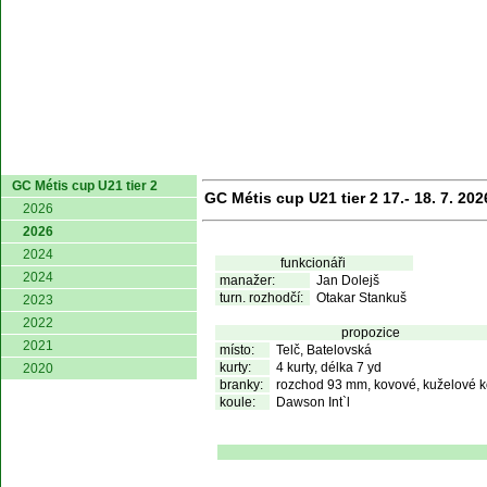
domů
GC Métis cup U21 tier 2
GC Métis cup U21 tier 2 17.- 18. 7. 202
2026
2026
2024
funkcionáři
2024
manažer:
Jan Dolejš
turn. rozhodčí:
Otakar Stankuš
2023
2022
propozice
2021
místo:
Telč, Batelovská
kurty:
4 kurty, délka 7 yd
2020
branky:
rozchod 93 mm, kovové, kuželové k
koule:
Dawson Int`l