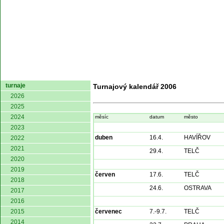
domů
turnaje
Turnajový kalendář 2006
2026
2025
2024
měsíc
datum
město
2023
duben
16.4.
HAVÍŘOV
2022
2021
29.4.
TELČ
2020
2019
červen
17.6.
TELČ
2018
24.6.
OSTRAVA
2017
2016
2015
červenec
7.-9.7.
TELČ
2014