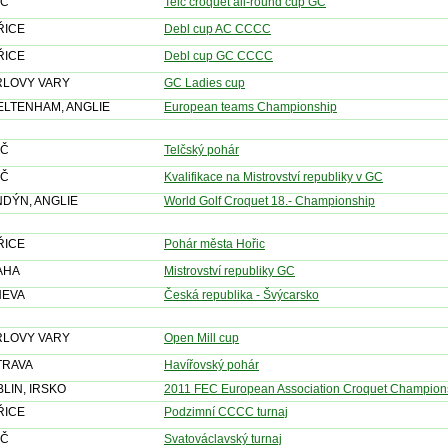
LČ
Telč croquet all-round cup GC
ŘICE
Debl cup AC CCCC
ŘICE
Debl cup GC CCCC
RLOVY VARY
GC Ladies cup
LTENHAM, ANGLIE
European teams Championship
LČ
Telčský pohár
LČ
Kvalifikace na Mistrovství republiky v GC
DÝN, ANGLIE
World Golf Croquet 18.- Championship
ŘICE
Pohár města Hořic
AHA
Mistrovství republiky GC
NEVA
Česká republika - Švýcarsko
RLOVY VARY
Open Mill cup
TRAVA
Havířovský pohár
LIN, IRSKO
2011 FEC European Association Croquet Champion
ŘICE
Podzimní CCCC turnaj
LČ
Svatováclavský turnaj