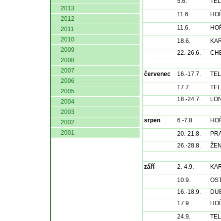
5.6.
TE
2013
11.6.
HO
2012
11.6.
HO
2011
2010
18.6.
KA
2009
22.-26.6.
CHE
2008
2007
červenec
16.-17.7.
TE
2006
17.7.
TE
2005
18.-24.7.
LON
2004
2003
srpen
6.-7.8.
HO
2002
2001
20.-21.8.
PR
26.-28.8.
ŽE
září
2.-4.9.
KA
10.9.
OS
16.-18.9.
DUB
17.9.
HO
24.9.
TE