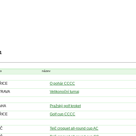
Turnaje
1
to
název
ŘICE
O pohár CCCC
TRAVA
Velikonoční turnaj
AHA
Pražský golf kroket
ŘICE
Golf cup CCCC
LČ
Telč croquet all-round cup AC