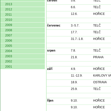
červen
5.6.
TELČ
2013
6.6.
TELČ
2012
12.6.
HOŘICE
2011
2010
2009
červenec
3.-5.7.
TELČ
2008
17.7.
TELČ
2007
31.7.-1.8.
HOŘICE
2006
2005
srpen
7.8.
TELČ
2004
2003
21.8.
PRAHA
2002
2001
září
4.9.
HOŘICE
11.-12.9.
KARLOVY V
18.9.
OSTRAVA
25.9.
TELČ
říjen
9.10.
HOŘICE
9.10.
HOŘICE