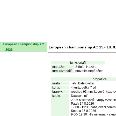
domů
European championship AC
European championship AC 15.- 18. 8.
2026
funkcionáři
manažer:
Štěpán Hazdra
turn. rozhodčí:
prozatím nepřidělen
propozice
místo:
Telč, Batelovská
kurty:
4 kurty, délka 7 yd
branky:
rozchod 93 mm, kovové, kuželov
koule:
Dawson Int`l
2026 Mistrovství Evropy v Asoci
Pátek 14.8.2026 

19:00 - 19:30 Zahajovací ceremo
Sobota 15.8.2026

9:00- 19:30  Hlavní turnaj - skup