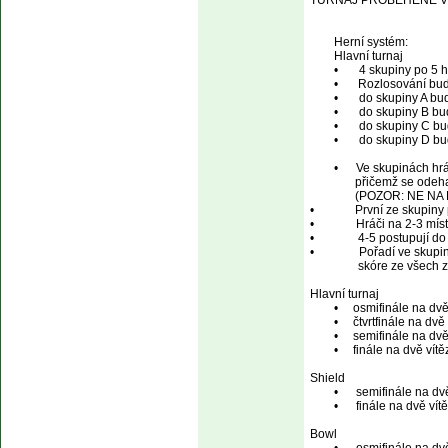
TURNAJ PROBĚHENE VE T
        Herní systém:

        Hlavní turnaj

        •       4 skupiny po 5 
        •	Rozlosování bude na základě 4 výkonnostních košů 

        •       do skupiny 
        •       do skupiny 
        •       do skupiny 
        •       do skupiny D
        •      Ve skupinác
               přičemž se
               (POZOR: NE
•	       První ze skupiny postupují automaticky do čtvrtfinále 

•              Hráči na 2-3 m
•	        4-5 postupují do Plate turnaje 

•               Pořadí ve sk
                skóre ze vše
Hlavní turnaj

        •     osmifinále n
        •     čtvrtfinále n
        •     semifinále n
        •     finále na dvě
Shield 

        •      semifinále n
        •      finále na dvě
Bowl 
