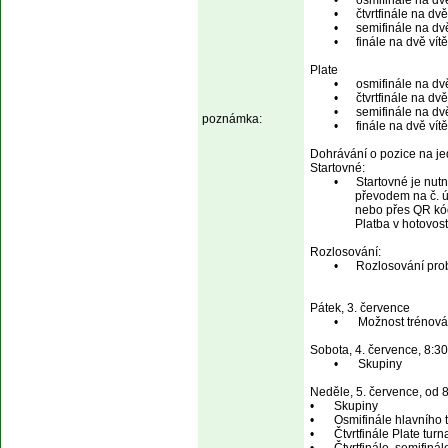
        •      osmifinále n
        •      čtvrtfinále 
        •      semifinále n
        •      finále na dvě
Plate        

        •      osmifinále n
        •      čtvrtfinále 
        •      semifinále n
poznámka:
        •      finále na dv
Dohrávání o pozice na je
Startovné:

        •      Startovné je 
               převodem na
               nebo přes QR
               Platba v hotovo
Rozlosování:

        •      Rozlosování
Pátek, 3. července

        •	Možnost trénování do 16:00 – 18:00 (na hráče max. 1 hodina)

Sobota, 4. července, 8:30
        •	Skupiny  

Neděle, 5. července, od 8
•	Skupiny 

•	Osmifinále hlavního turnaje 

•	Čtvrtfinále Plate turnaje 
