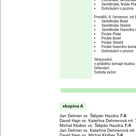
•	Čtvrtfinále, semifinále a finále hlavního turnaje  

•	Semifinále, finále Plate turnaje 

•	Dohrávání o pozice 

Pondělí, 6. července, od 
•	Semifinále Bowl

•	Semifinále Shield

•       Semifinále hlavního 
•	Finále Plate 

•	Finále Bowl

•	Finále Shield

•	Finále hlavního turnaje 

•	Dohrávání o pozice 

Stravování: 

v průběhu turnaje budou z
Grilování: 

Sobota večer 

skupina A
Jan Dehner vs. Štěpán Hazdra
7-6
David Hajn vs. Kateřina Dehnerová ml.
Michal Kloiber vs. Štěpán Hazdra
7-4
Jan Dehner vs. Kateřina Dehnerová ml
David Hajn vs. Michal Kloiber
7-6