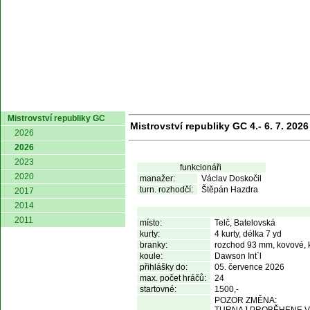
domů
Mistrovství republiky GC
Mistrovství republiky GC 4.- 6. 7. 2026
2026
2026
2023
funkcionáři
2020
manažer:
Václav Doskočil
turn. rozhodčí:
Štěpán Hazdra
2017
2014
2011
místo:
Telč, Batelovská
kurty:
4 kurty, délka 7 yd
branky:
rozchod 93 mm, kovové, 
koule:
Dawson Int`l
přihlášky do:
05. července 2026
max. počet hráčů:
24
startovné:
1500,-
POZOR ZMĚNA: 
