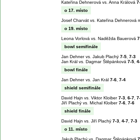
Kateřina Dehnerová vs. Anna Králová
7
o 17. místo
Josef Charvát vs. Kateřina Dehnerová 
o 19. místo
Leona Vorlová vs. Naděžda Bauerová
7
bowl semifinále
Jan Dehner vs. Jakub Plachý
7-5
,
7-3
Jan Král vs. Dagmar Štěpánková
7-5
,
4
bowl finále
Jan Dehner vs. Jan Král
7-6
,
7-4
shield semifinále
David Hajn vs. Viktor Kloiber
7-3
,
6-7
,
7
Jiří Plachý vs. Michal Kloiber
7-6
,
7-6
shield finále
David Hajn vs. Jiří Plachý
7-3
,
4-7
,
7-3
o 11. místo
Jakub Plachý vs. Dagmar Štěpánková
7