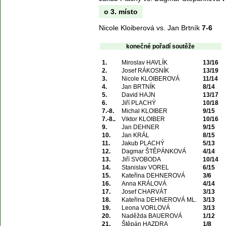
o 3. místo
Nicole Kloiberová vs. Jan Brtník
7-6
konečné pořadí soutěže
1.
Miroslav HAVLÍK
13/16
2.
Josef RÁKOSNÍK
13/19
3.
Nicole KLOIBEROVÁ
11/14
4.
Jan BRTNÍK
8/14
5.
David HAJN
13/17
6.
Jiří PLACHÝ
10/18
7.-8.
Michal KLOIBER
9/15
7.-8..
Viktor KLOIBER
10/16
9.
Jan DEHNER
9/15
10.
Jan KRÁL
8/15
11.
Jakub PLACHÝ
5/13
12.
Dagmar ŠTĚPÁNKOVÁ
4/14
13.
Jiří SVOBODA
10/14
14.
Stanislav VOREL
6/15
15.
Kateřina DEHNEROVÁ
3/6
16.
Anna KRÁLOVÁ
4/14
17.
Josef CHARVÁT
3/13
18.
Kateřina DEHNEROVÁ ML.
3/13
19.
Leona VORLOVÁ
3/13
20.
Naděžda BAUEROVÁ
1/12
21.
Štěpán HAZDRA
1/8