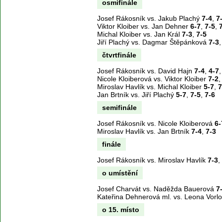
osmifinále
Josef Rákosník vs. Jakub Plachý
7-4
,
7
Viktor Kloiber vs. Jan Dehner
6-7
,
7-5
,
Michal Kloiber vs. Jan Král
7-3
,
7-5
Jiří Plachý vs. Dagmar Štěpánková
7-3
čtvrtfinále
Josef Rákosník vs. David Hajn
7-4
,
4-7
Nicole Kloiberová vs. Viktor Kloiber
7-2
Miroslav Havlík vs. Michal Kloiber
5-7
,
7
Jan Brtník vs. Jiří Plachý
5-7
,
7-5
,
7-6
semifinále
Josef Rákosník vs. Nicole Kloiberová
6-
Miroslav Havlík vs. Jan Brtník
7-4
,
7-3
finále
Josef Rákosník vs. Miroslav Havlík
7-3
,
o umístění
Josef Charvát vs. Naděžda Bauerová
7
Kateřina Dehnerová ml. vs. Leona Vorl
o 15. místo