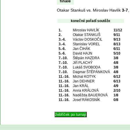
finále
Otakar Stankuš vs. Miroslav Havlík
3-7
konečné pořadí soutěže
1.
Miroslav HAVLÍK
11/12
2.
Otakar STANKUŠ
9/11
3.-4.
Václav DOSKOČIL
9/13
3.-4.
Stanislav VOREL
8/13
5.-6.
Jan ČIHÁK
6/11
5.-6.
David HAJN
5/10
7.-10.
Štěpán HAZDRA
3/8
7.-10.
Jiří PLACHÝ
4/8
7.-10.
Lukáš SVOBODA
3/8
7.-10.
Dagmar ŠTĚPÁNKOVÁ
4/8
11.-16.
Michal KOTYK
6/12
11.-16.
Jan DEHNER
6/13
11.-16.
Jan KRÁL
4/9
11.-16.
Anna KRÁLOVÁ
2/10
11.-16.
Naděžda BAUEROVÁ
1/8
11.-16.
Josef RÁKOSNÍK
0/8
© 2004 Asociace 