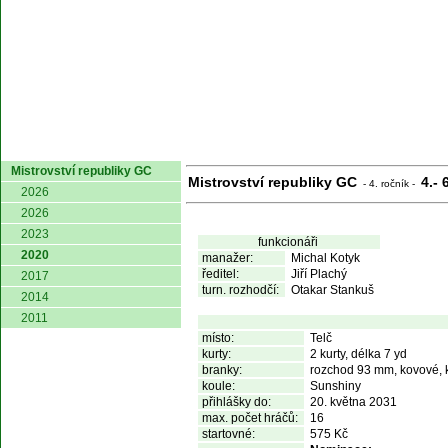
domů
Mistrovství republiky GC
Mistrovství republiky GC
4.- 
- 4. ročník -
2026
2026
2023
funkcionáři
2020
manažer:
Michal Kotyk
ředitel:
Jiří Plachý
2017
turn. rozhodčí:
Otakar Stankuš
2014
2011
místo:
Telč
kurty:
2 kurty, délka 7 yd
branky:
rozchod 93 mm, kovové, 
koule:
Sunshiny
přihlášky do:
20. května 2031
max. počet hráčů:
16
startovné:
575 Kč