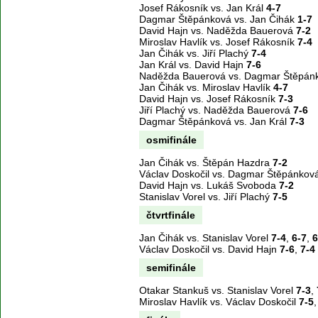
Josef Rákosník vs. Jan Král
4-7
Dagmar Štěpánková vs. Jan Čihák
1-7
David Hajn vs. Naděžda Bauerová
7-2
Miroslav Havlík vs. Josef Rákosník
7-4
Jan Čihák vs. Jiří Plachý
7-4
Jan Král vs. David Hajn
7-6
Naděžda Bauerová vs. Dagmar Štěpá
Jan Čihák vs. Miroslav Havlík
4-7
David Hajn vs. Josef Rákosník
7-3
Jiří Plachý vs. Naděžda Bauerová
7-6
Dagmar Štěpánková vs. Jan Král
7-3
osmifinále
Jan Čihák vs. Štěpán Hazdra
7-2
Václav Doskočil vs. Dagmar Štěpánkov
David Hajn vs. Lukáš Svoboda
7-2
Stanislav Vorel vs. Jiří Plachý
7-5
čtvrtfinále
Jan Čihák vs. Stanislav Vorel
7-4
,
6-7
,
6
Václav Doskočil vs. David Hajn
7-6
,
7-4
semifinále
Otakar Stankuš vs. Stanislav Vorel
7-3
,
Miroslav Havlík vs. Václav Doskočil
7-5