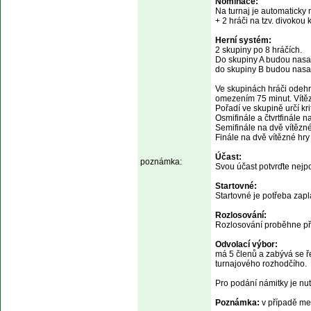
Nominace:

Na turnaj je automaticky
+ 2 hráči na tzv. divokou 
Herní systém:

2 skupiny po 8 hráčích.

Do skupiny A budou nasaze
do skupiny B budou nasaze
Ve skupinách hráči odehr
omezením 75 minut. Vítězo
Pořadí ve skupině určí kr
Osmifinále a čtvrtfinále 
Semifinále na dvě vítězn
Finále na dvě vítězné hr
Účast:
poznámka:

Svou účast potvrďte nejpo
Startovné:

Startovné je potřeba zapl
Rozlosování:

Rozlosování proběhne př
Odvolací výbor:

má 5 členů a zabývá se 
turnajového rozhodčího. 
Pro podání námitky je nut
Poznámka:
 v případě me