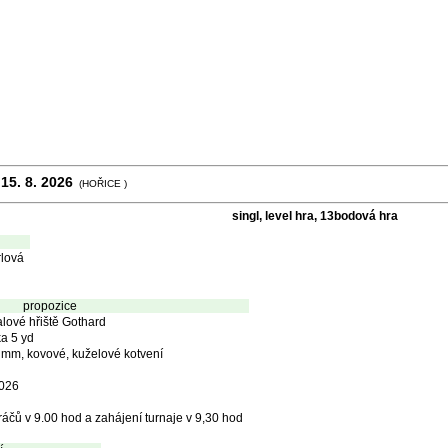
Turnaje
15. 8. 2026
(HOŘICE )
singl, level hra, 13bodová hra
lová
propozice
alové hřiště Gothard
ka 5 yd
 mm, kovové, kuželové kotvení
2026
áčů v 9.00 hod a zahájení turnaje v 9,30 hod