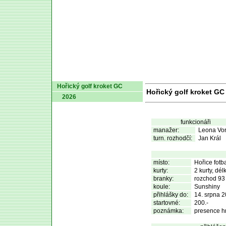
domů
Hořický golf kroket GC
Hořický golf kroket GC 
2026
funkcionáři
manažer:
Leona Vor
turn. rozhodčí:
Jan Král
místo:
Hořice fotb
kurty:
2 kurty, dél
branky:
rozchod 93
koule:
Sunshiny
přihlášky do:
14. srpna 
startovné:
200.-
poznámka:
presence hr