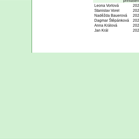
přihlášen
Leona Vorlová
202
Stanislav Vorel
202
Naděžda Bauerová
202
Dagmar Štěpánková
202
Anna Králová
202
Jan Král
202