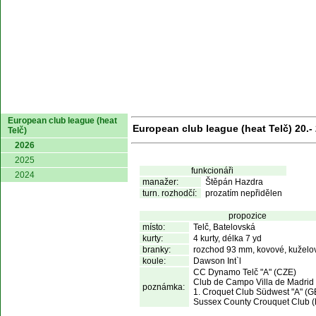
domů
European club league (heat
European club league (heat Telč) 20.- 
Telč)
2026
2025
funkcionáři
2024
manažer:
Štěpán Hazdra
turn. rozhodčí:
prozatím nepřidělen
propozice
místo:
Telč, Batelovská
kurty:
4 kurty, délka 7 yd
branky:
rozchod 93 mm, kovové, kuželov
koule:
Dawson Int`l
CC Dynamo Telč "A" (CZE)

Club de Campo Villa de Madrid 
poznámka:
1. Croquet Club Südwest "A" (G
Sussex County Crouquet Club 