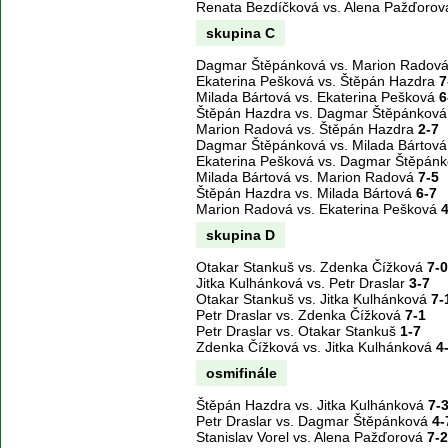
Renata Bezdíčková vs. Alena Pažďoro
skupina C
Dagmar Štěpánková vs. Marion Radov
Ekaterina Pešková vs. Štěpán Hazdra
7
Milada Bártová vs. Ekaterina Pešková
6
Štěpán Hazdra vs. Dagmar Štěpánkov
Marion Radová vs. Štěpán Hazdra
2-7
Dagmar Štěpánková vs. Milada Bártov
Ekaterina Pešková vs. Dagmar Štěpán
Milada Bártová vs. Marion Radová
7-5
Štěpán Hazdra vs. Milada Bártová
6-7
Marion Radová vs. Ekaterina Pešková
4
skupina D
Otakar Stankuš vs. Zdenka Čížková
7-0
Jitka Kulhánková vs. Petr Draslar
3-7
Otakar Stankuš vs. Jitka Kulhánková
7-
Petr Draslar vs. Zdenka Čížková
7-1
Petr Draslar vs. Otakar Stankuš
1-7
Zdenka Čížková vs. Jitka Kulhánková
4
osmifinále
Štěpán Hazdra vs. Jitka Kulhánková
7-
Petr Draslar vs. Dagmar Štěpánková
4-
Stanislav Vorel vs. Alena Pažďorová
7-2