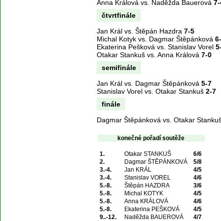
Anna Králová vs. Naděžda Bauerová
7-
čtvrtfinále
Jan Král vs. Štěpán Hazdra
7-5
Michal Kotyk vs. Dagmar Štěpánková
6
Ekaterina Pešková vs. Stanislav Vorel
5
Otakar Stankuš vs. Anna Králová
7-0
semifinále
Jan Král vs. Dagmar Štěpánková
5-7
Stanislav Vorel vs. Otakar Stankuš
2-7
finále
Dagmar Štěpánková vs. Otakar Stanku
konečné pořadí soutěže
1.
Otakar STANKUŠ
6/6
2.
Dagmar ŠTĚPÁNKOVÁ
5/8
3.-4.
Jan KRÁL
4/5
3.-4.
Stanislav VOREL
4/6
5.-8.
Štěpán HAZDRA
3/6
5.-8.
Michal KOTYK
4/5
5.-8.
Anna KRÁLOVÁ
4/6
5.-8.
Ekaterina PEŠKOVÁ
4/5
9..-12.
Naděžda BAUEROVÁ
4/7