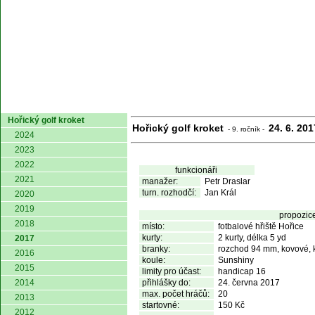
domů
Hořický golf kroket
Hořický golf kroket
24. 6. 201
- 9. ročník -
2024
2023
2022
funkcionáři
2021
manažer:
Petr Draslar
turn. rozhodčí:
Jan Král
2020
2019
propozic
2018
místo:
fotbalové hřiště Hořice
kurty:
2 kurty, délka 5 yd
2017
branky:
rozchod 94 mm, kovové, 
2016
koule:
Sunshiny
2015
limity pro účast:
handicap 16
2014
přihlášky do:
24. června 2017
max. počet hráčů:
20
2013
startovné:
150 Kč
2012