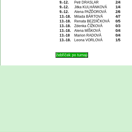
9.-12.
Petr DRASLAR
2/4
9.-12.
Jitka KULHÁNKOVÁ
1/4
9.-12.
Alena PAŽĎOROVÁ
2/6
13.-18.
Milada BÁRTOVÁ
4/7
13.-18.
Renata BEZDÍČKOVÁ
0/5
13.-18.
Zdenka ČÍŽKOVÁ
0/3
13.-18.
Alena MÍŠKOVÁ
0/4
13.-18
Marion RADOVÁ
0/4
13.-18.
Leona VORLOVÁ
1/5
© 2004 Asociace 