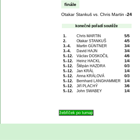
finále
Otakar Stankuš vs. Chris Martin
-24
konečné pořadí soutěže
1.
Chris MARTIN
5/5
2.
Otakar STANKUŠ
4/5
3.-4.
Martin GÜNTNER
3/4
3.-4.
David HAJN
3/4
5.-12.
Václav DOSKOČIL
4/6
5.-12.
Heinz HACKL
1/4
5.-12.
Štěpán HAZDRA
0/3
5.-12.
Jan KRÁL
1/4
5.-12.
Anna KRÁLOVÁ
0/3
5.-12.
Bernhard LANGHAMMER
1/4
5.-12.
Jiří PLACHÝ
3/6
5.-12.
John SWABEY
1/4
© 2004 Asociace 