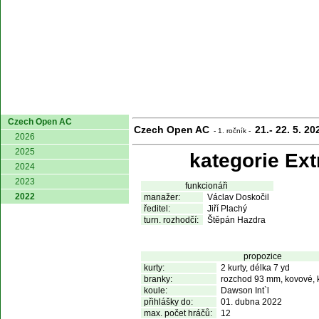
domů
Czech Open AC
Czech Open AC
21.- 22. 5. 20
- 1. ročník -
2026
2025
kategorie Ext
2024
2023
funkcionáři
2022
manažer:
Václav Doskočil
ředitel:
Jiří Plachý
turn. rozhodčí:
Štěpán Hazdra
propozice
kurty:
2 kurty, délka 7 yd
branky:
rozchod 93 mm, kovové, 
koule:
Dawson Int`l
přihlášky do:
01. dubna 2022
max. počet hráčů:
12